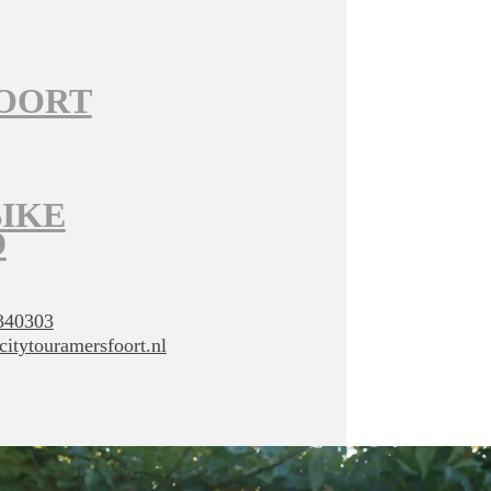
OORT
BIKE
D
340303
itytouramersfoort.nl