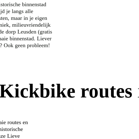
istorische binnenstad
d je langs alle
en, maar in je eigen
iek, milieuvriendelijk
de dorp Leusden (gratis
aaie binnenstad. Liever
en? Ook geen probleem!
-Kickbike routes
ie routes en
istorische
nze Lieve