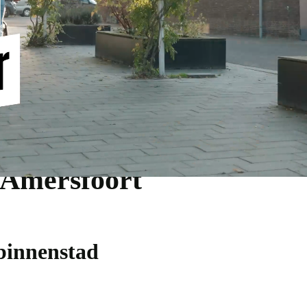
 Amersfoort
 binnenstad