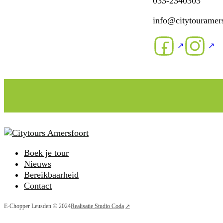
033-2340303
info@citytouramers
Follow us on Face
Follow us 
Boek je tour
Nieuws
Bereikbaarheid
Contact
E-Chopper Leusden © 2024
Realisatie Studio Coda