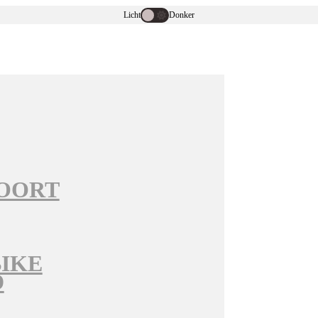
Licht
Donker
OORT
BIKE
D