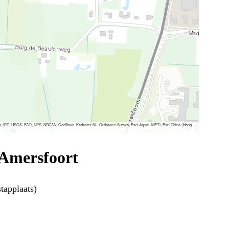
, iPC, USGS, FAO, NPS, NRCAN, GeoBase, Kadaster NL, Ordnance Survey, Esri Japan, METI, Esri China (Hong
 Amersfoort
tapplaats)