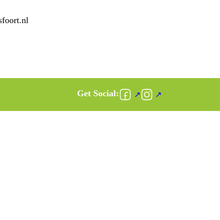
foort.nl
book
on Instagram
Follow us on Facebook
Follow us on Instagr
Get Social: