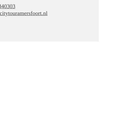
340303
itytouramersfoort.nl