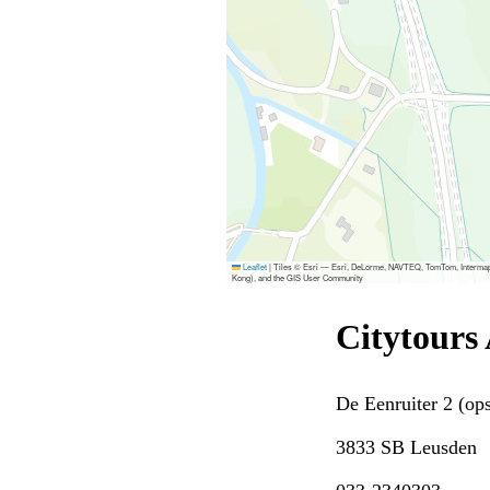
Leaflet
|
Tiles © Esri — Esri, DeLorme, NAVTEQ, TomTom, Intermap
Kong), and the GIS User Community
Citytours
De Eenruiter 2 (ops
3833 SB Leusden