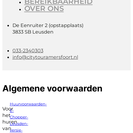
BEREIKBAARHEID
OVER ONS
De Eenruiter 2 (opstapplaats)
3833 SB Leusden
033-2340303
info@citytouramersfoort.nl
Algemene voorwaarden
Huurvoorwaarden-
Voor
E-
het
Chopper-
huren
Leusden-
van
versie-