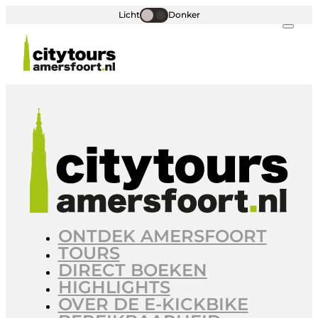
Licht
Donker
ONTDEK AMERSFOORT
TOURS
DIRECT BOEKEN
HIGHLIGHTS
OVER DE E-KICKBIKE