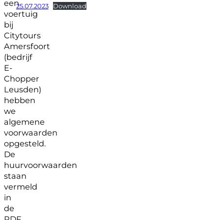
een
25.07.2023
Download
voertuig
bij
Citytours
Amersfoort
(bedrijf
E-
Chopper
Leusden)
hebben
we
algemene
voorwaarden
opgesteld.
De
huurvoorwaarden
staan
vermeld
in
de
PDF